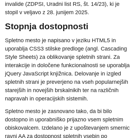
invalide (ZDPSI, Uradni list RS, št. 14/23), ki je
stopil v veljavo z 28. junijem 2025.
Stopnja dostopnosti
Spletno mesto je napisano v jeziku HTML5 in
uporablja CSS3 stilske predloge (angl. Cascading
Style Sheets) za oblikovanje spletnih strani. Za
interakcije in določene funkcionalnosti se uporablja
jQuery JavaScript knjižnica. Delovanje in izgled
spletnih strani je preverjeno
na
vseh popularnejših
starejših in novejših brskalnikih ter na različnih
napravah in operacijskih sistemih.
Spletno mesto je zasnovano tako, da bi bilo
dostopno in uporabniško prijazno vsem spletnim
obiskovalcem. Izdelano je z upoštevanjem smernic
ravni AA za dostopnost spletnih vsebin po