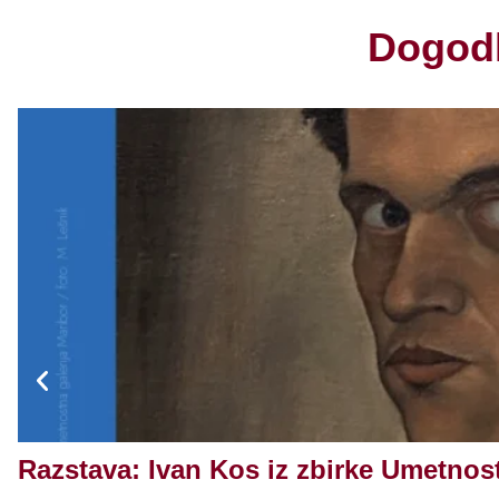
grad
Dogodk
V središču mesta Slovenska Bistrica s
umetnostni spomenik –
“Bistriški gr
povezan z razvojem mesta Slovenska 
Preverite delovni čas in možnosti ogl
Izvedi več
Razstava: Ivan Kos iz zbirke Umetnost