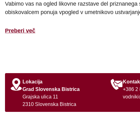
Vabimo vas na ogled likovne razstave del priznanega sl
obiskovalcem ponuja vpogled v umetnikovo ustvarjanje
Preberi več
Lokacija
Kontak
Grad Slovenska Bistrica
+386 2 
Grajska ulica 11
vodniki
2310 Slovenska Bistrica