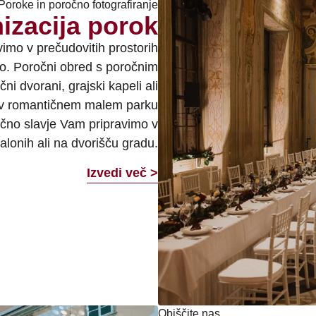
Poroke in poročno fotografiranje
izacija porok
imo v prečudovitih prostorih
no. Poročni obred s poročnim
i dvorani, grajski kapeli ali
m, v romantičnem malem parku
očno slavje Vam pripravimo v
salonih ali na dvorišču gradu.
Izvedi več >
Obiščite nas