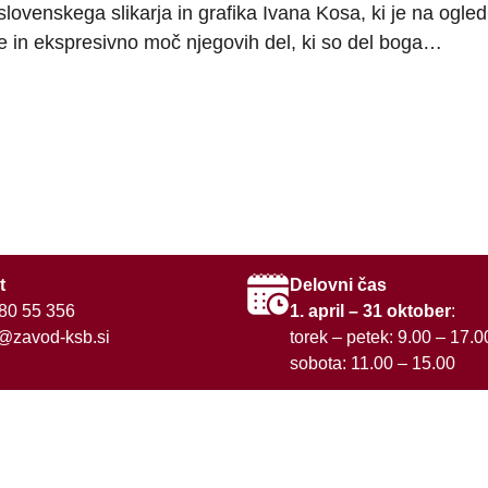
ovenskega slikarja in grafika Ivana Kosa, ki je na ogled
 in ekspresivno moč njegovih del, ki so del boga…
t
Delovni čas
80 55 35
6
1. april – 31 oktober
:
@zavod-ksb.si
torek – petek: 9.00 – 17
sobota: 11.00 – 15.00