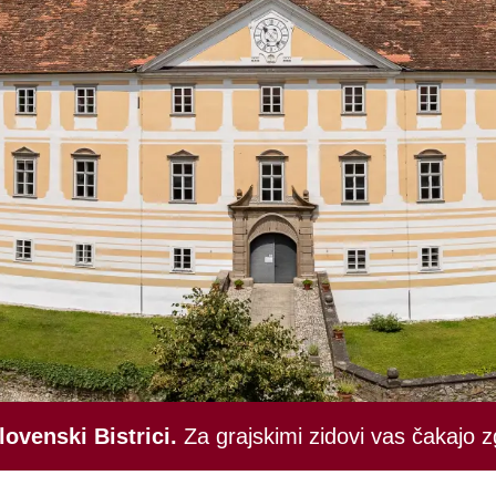
lovenski Bistrici.
Za grajskimi zidovi vas čakajo z
 - Bistriški