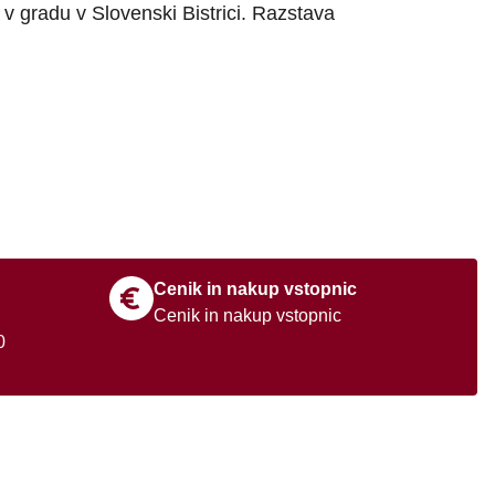
 v gradu v Slovenski Bistrici. Razstava
Graj
Preb
Cenik in nakup vstopnic
Cenik in nakup vstopnic
.00