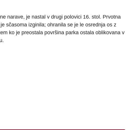
e narave, je nastal v drugi polovici 16. stol. Prvotna
e sčasoma izginila; ohranila se je le osrednja os z
m ko je preostala površina parka ostala oblikovana v
gu.