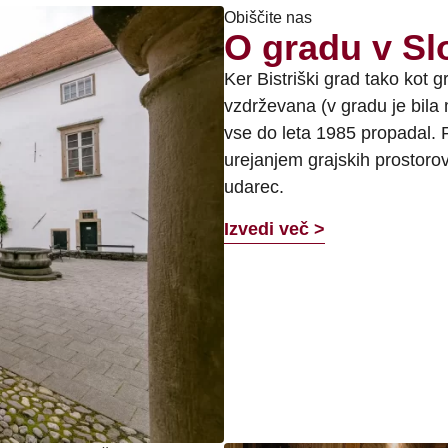
Obiščite nas
O gradu v Slo
Ker Bistriški grad tako kot gr
vzdrževana (v gradu je bila
vse do leta 1985 propadal. P
urejanjem grajskih prostorov
udarec.
Izvedi več >