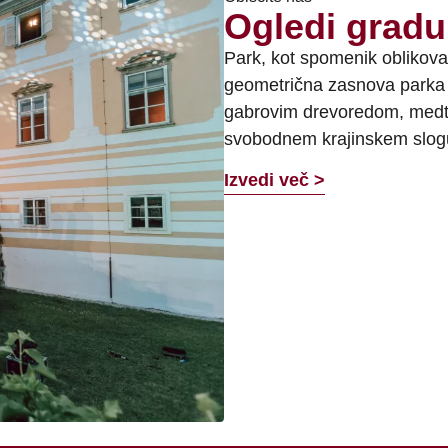
Ogledi gradu
Park, kot spomenik oblikovan
geometrična zasnova parka j
gabrovim drevoredom, medte
svobodnem krajinskem slo
Izvedi več >