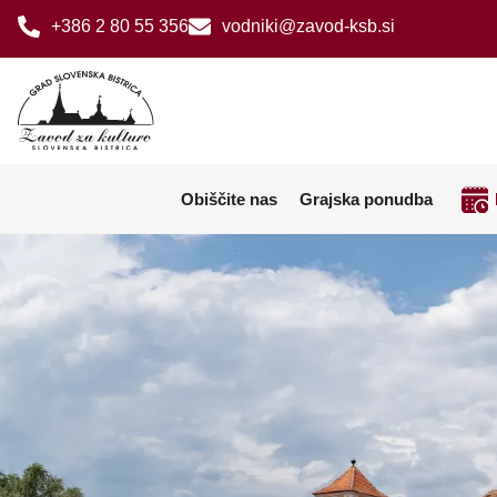
+386 2 80 55 356
vodniki@zavod-ksb.si
Obiščite nas
Grajska ponudba