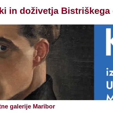
i in doživetja Bistriškega
toji prvovrsten
ad”
, ki je neposredno
Bistrica.
edov.
ne galerije Maribor