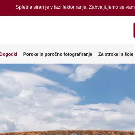
Spletna stran je v fazi lektoriranja. Zahvaljujemo se va
Dogodki
Poroke in poročno fotografiranje
Za otroke in šole