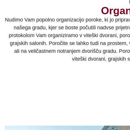
Organ
Nudimo Vam popolno organizacijo poroke, ki jo priprav
našega gradu, kjer se boste počutili nadvse prijet
protokolom Vam organiziramo v viteški dvorani, poročn
grajskih salonih. Poročite se lahko tudi na proste
ali na veličastnem notranjem dvorišču gradu. Por
viteški dvorani, grajskih 