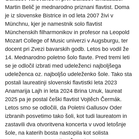
Martin Belič je mednarodno priznani flavtist. Doma
je iz slovenske Bistrice in od leta 2007 živi v
Münchnu, kjer je namestnik solo flavtist
Münchenskih filharmonikov in profesor na Leopold
Mozart College of Music univerzi v Augsburgu, ter
docent pri Zvezi bavarskih godb. Letos bo vodil že
14. Mednarodno poletno šolo flavte. Pred tremi leti
se je odločil izbrati med udeleženci najboljšega
udeleženca oz. najboljšo udeleženko šole. Tako sta
postali laureatinji slovenski flavtistki leta 2023
Anamarija Lajh in leta 2024 Brina Unuk, laureat
2025 pa je postal češki flavtist Vojtěch Čermák.
Letos smo se odločili, da Poletni Gallusov Oder
izbranih posvetimo tako šoli, kot tudi laureatom in
zastavili dva otvoritvena koncerta v uvod letošnje
šole, na katerih bosta nastopila kot solista