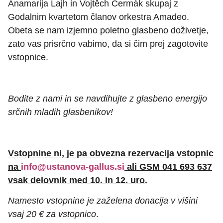
Anamarija Lajh in Vojtěch Čermák skupaj z
Godalnim kvartetom članov orkestra Amadeo.
Obeta se nam izjemno poletno glasbeno doživetje,
zato vas prisrčno vabimo, da si čim prej zagotovite
vstopnice.
Bodite z nami in se navdihujte z glasbeno energijo
srčnih mladih glasbenikov!
Vstopnine ni, je pa obvezna rezervacija vstopnic
na
info@ustanova-gallus.si
ali GSM 041 693 637
vsak delovnik med 10. in 12. uro.
Namesto vstopnine je zaželena donacija v višini
vsaj 20 € za vstopnico
.