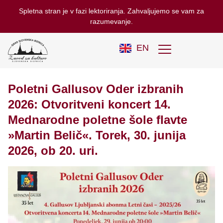
Spletna stran je v fazi lektoriranja. Zahvaljujemo se vam za
razumevanje.
EN
Poletni Gallusov Oder izbranih
2026: Otvoritveni koncert 14.
Mednarodne poletne šole flavte
»Martin Belič«. Torek, 30. junija
2026, ob 20. uri.