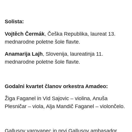
Solista:
Vojtěch Čermák
, Češka Republika, laureat 13.
mednarodne poletne šole flavte.
Anamarija Lajh
, Slovenija, laureatinja 11.
mednarodne poletne šole flavte.
Godalni kvartet članov orkestra Amadeo:
Žiga Faganel in Vid Sajovic – violina, Anuša
Plesničar – viola, Alja Mandič Faganel – violončelo.
Gallusov varovanec in prvi Gallusov ambasador